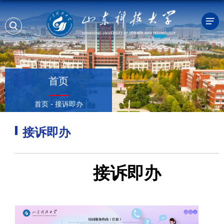
首页
-
首页
接诉即办
接诉即办
接诉即办