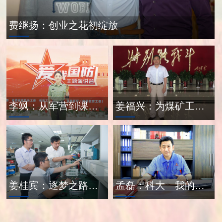
费继扬：创业之花初绽放
李飒：从军营到课堂的青春答卷
姜福兴：为煤矿工人撑起“保护伞”
姜桂宾：逐梦之路不停步
孟磊：科大 我的根 我的魂