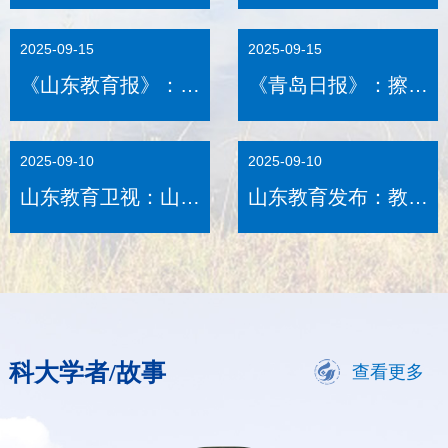
登录举办“辛弃疾词·
端：张焕水：在控制
艺术歌曲”音乐会
领域破译“最优解”
2025-09-15
2025-09-15
《山东教育报》：王
《青岛日报》：擦亮
君松：以教育家精神
学科底色，让每个学
为引领 扎实推进教
子的人生都出彩——
2025-09-10
2025-09-10
师队伍建设
访乐动在线登录党委
山东教育卫视：山
书记王君松
山东教育发布：教师
东：一站式“绿色通
节•齐鲁最美教师｜
道”铺就新生温暖求
刘伟韬：深耕煤海育
学路
桃李 勇攀高峰护安
澜
科大学者/故事
查看更多