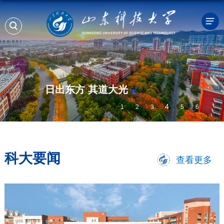
把辛弃疾的词唱给你听 学校举办艺术歌
5
1
2
3
4
6
科大要闻
查看更多