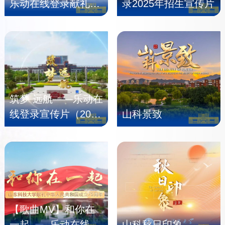
乐动在线登录献礼中
录2025年招生宣传片
华人民共和国成立76
周年
筑梦 远航——乐动在
线登录宣传片（2025
山科景致
版）
【歌曲MV】和你在
一起——乐动在线登
山科秋日印象