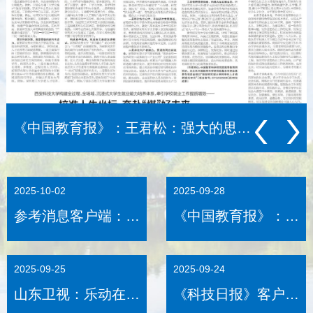
《中国教育报》：王君松：强大的思政引领力从何而来
2025-10-02
2025-09-28
参考消息客户端：乐
《中国教育报》：乐
动在线登录：留学生
动在线登录交通学
在“行走的课堂”中触
院：光影艺术赋能思
2025-09-25
2025-09-24
摸丝路文明
政教育 筑牢育人根
山东卫视：乐动在线
基
《科技日报》客户