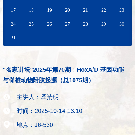
17
18
19
20
21
22
23
24
25
26
27
28
29
30
31
“名家讲坛”2025年第68期：基于稀疏学习的子
“名家讲坛”2025年第75期：Gravity flows -
“名家讲坛”2025年第74期：Use particle
“名家讲坛”2025年第73期：Geothermal
“名家讲坛”2025年第72期：Fundamental
“名家讲坛”2025年第71期：Analysis of Rock
“名家讲坛”2025年第70期：HoxA/D 基因功能
“名家讲坛”2025年第69期：二氧化碳捕集与转
“名家讲坛”2025年第68期：基于稀疏学习的子
“名家讲坛”2025年第75期：Gravity flows -
空间聚类方法研究（总1073期）
Some thoughts in a historical
method in simulation and modeling（总
energy extraction from unconventional
study on microbial-aided CO2
Slope Deformation Integrating Field
与脊椎动物附肢起源（总1075期）
化（总1074期）
空间聚类方法研究（总1073期）
Some thoughts in a historical
perspective（总1080期）
1079期）
resources（总1078期）
mineralization（总1077期）
Measurements and Numerical
perspective（总1080期）
主讲人：刘万泉
主讲人：瞿清明
主讲人：马天翼
主讲人：刘万泉
Simulations（总1076期）
主讲人：AJ（Tom）van Loon
主讲人：金也昌
主讲人：Agus Sasmito
主讲人：Atsushi Sainoki
主讲人：AJ（Tom）van Loon
时间：2025-10-11 09:00
时间：2025-10-14 16:10
时间：2025-10-15 14:30
时间：2025-10-11 09:00
主讲人：儿玉淳一
时间：2025-10-13 14:30
时间：2025-10-17 10:30
时间：2025-10-15 09:30
时间：2025-10-15 10:00
时间：2025-10-13 14:30
地点：智能无人系统研究院409会议室
地点：J6-530
地点：J2-434
地点：智能无人系统研究院409会议室
时间：2025-10-14 16:00