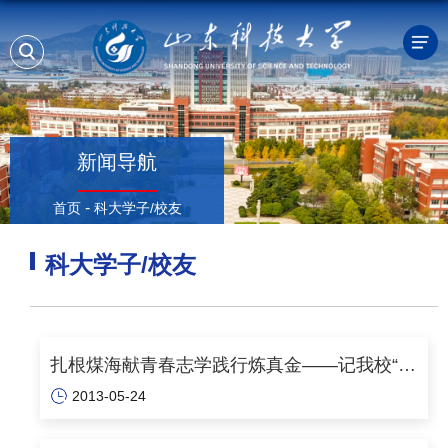
新闻导航
-
首页
科大学子/校友
科大学子/校友
扎根煤海献青春志学践行炼真金——记我校“十
2013-05-24
大优秀学生”称号获得者韩秀成